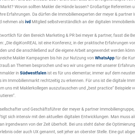
 Markt? Wovon sollten Makler die Hände lassen? Großartige Referenten u
n ihre Erfahrungen. Da dürfen die Immobilienexperten der meyer & partne
und nehmen als
ivd
Mitglied selbstverständlich an der digitalen Immobilienko
wortlich für den Bereich Marketing & PR bei meyer & partner, fasst die B
 „Die digiKonREAL ist eine Konferenz, in der praktische Erfahrungen v
rden und die anschließend auf die eigene Arbeit angewendet werden kö
reiche Makler Kampagnen bis hin zur Nutzung von
WhatsApp
für die K
trauß an Themen besprochen und wo wir uns gerne mit unserer Erfahrung 
enmakler in
Südwestfalen
ist es für uns elementar, immer auf dem neuste
 im Immobilienmarkt rechtzeitig zu erkennen. Für uns ist die digitale Im
um uns mit Maklerkollegen auszutauschen und „best practice“ Beispiele v
utieren“.
sellschafter und Geschäftsführer der meyer & partner Immobiliengruppe,
igt sich intensiv mit den aktuellen digitalen Entwicklungen. Man muss a
an irgendwann von der Zeit überholt. Bei uns steht daher die Optimierung
lebnis oder auch UX genannt, seit jeher an oberster Stelle. Eine gut abg