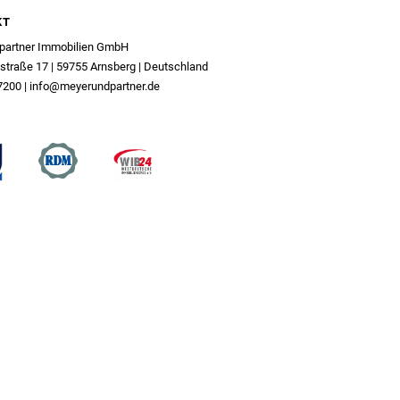
KT
partner Immobilien GmbH
traße 17 | 59755 Arnsberg | Deutschland
7200
|
info@meyerundpartner.de