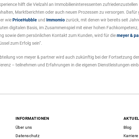
perience hilft die Vielzahl an Immobilieninteressenten zufriedenzustelle
Inhalten, Marktberichten oder auch neuen Prozessen zu versorgen. Dafür 
ter wie
PriceHubble
und
Immomio
zurück, mit denen wir bereits seit Jahr
uten digitalen Basis, im Zusammenspiel mit einer hohen Fachkompetenz,
tung sowie dem persönlichen Kontakt zum Kunden, wird für die
meyer & pa
üssel zum Erfolg sein“.
bteilung von meyer & partner wird auch zukünftig bei der Fortsetzung de
ferenz – teilnehmen und Erfahrungen in die eigenen Dienstleistungen ein
INFORMATIONEN
AKTUEL
Über uns
Blog
Datenschutz
Karriere