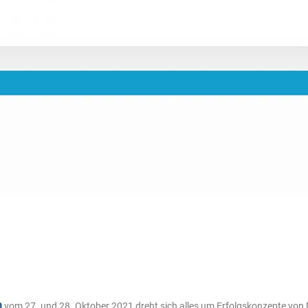
0
vom 27. und 28. Oktober 2021 dreht sich alles um Erfolgskonzepte von 