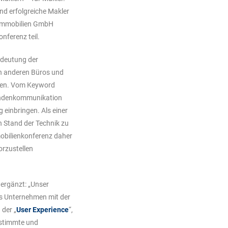
nd erfolgreiche Makler
r Immobilien GmbH
nferenz teil.
edeutung der
on anderen Büros und
nnen. Vom Keyword
undenkommunikation
einbringen. Als einer
n Stand der Technik zu
mobilienkonferenz daher
orzustellen
 ergänzt: „Unser
ls Unternehmen mit der
 der „
User Experience
“,
estimmte und