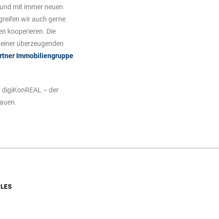
n und mit immer neuen
greifen wir auch gerne
en kooperieren. Die
 einer überzeugenden
rtner Immobiliengruppe
r digiKonREAL – der
bauen.
LES