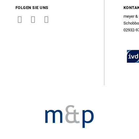
FOLGEN SIE UNS
KONTA
meyer & 
Schobbos
02932-9