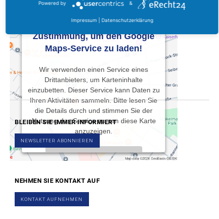
Powered by
&
Impressum
|
Datenschutzerklärung
Wir benötigen Ihre
Zustimmung, um den Google
Maps-Service zu laden!
Wir verwenden einen Service eines
Drittanbieters, um Karteninhalte
einzubetten. Dieser Service kann Daten zu
Ihren Aktivitäten sammeln. Bitte lesen Sie
die Details durch und stimmen Sie der
Nutzung des Service zu, um diese Karte
BLEIBEN SIE IMMER
INFORMIERT
anzuzeigen.
NEWSLETTER ABONNIEREN
Mehr Informationen
NEHMEN SIE KONTAKT AUF
Akzeptieren
KONTAKT AUFNEHMEN
Powered by
Usercentrics Consent
Management Platform