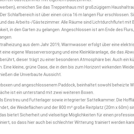
werben), erreichen Sie das Treppenhaus mit großzügigem Haushaltraum 
Der Schlafbereich ist über einen circa 16 m langen Flur erschlossen. S
und das Arbeits-/Gästezimmer. Alle Räume sind Lichtdurchflutet mit Bl
keit, in den Garten zu gelangen. Angeschlossen ist am Ende des Flurs, 
angen.
tralheizung aus dem Jahr 2019, Warmwasser erfolgt über eine elektri
 eine eigene Wasserversorgung und eine Kleinkläranlage, die das Abw
erührt, dieser trägt zu einer besonderen Atmosphäre bei. Auch ein kü
. Eine kleine, grüne Oase, die in den bis zum Horizont wirkenden Weid
nießen die Unverbaute Aussicht.
deboxen und angeschlossenem Paddock, beinhaltet sowohl beheizte W
che ist ein unterstand mit zwei weiteren Boxen.
ls Einstreu und Futterlager sowie integrierter Sattelkammer. Die Hoffl
indet, die Weideflächen und der 800 m² große Reitplatz (20m x 60m) si
as bietet Sicherheit und vielseitige Möglichkeiten für einen professio
ainiert, so dass hier auch bei schlechter Witterung trainiert werden ka