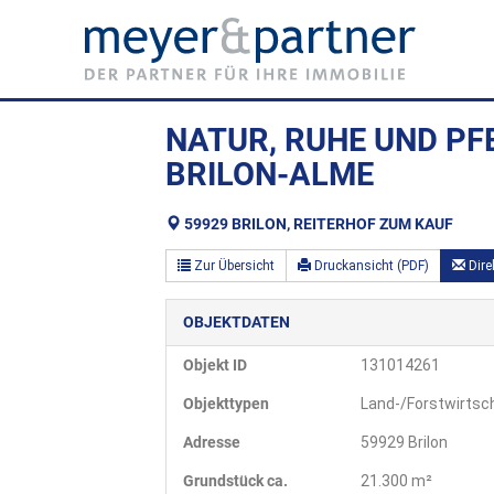
NATUR, RUHE UND PF
BRILON-ALME
59929 BRILON, REITERHOF ZUM KAUF
Zur Übersicht
Druckansicht (PDF)
Dire
OBJEKTDATEN
Objekt ID
131014261
Objekttypen
Land-/Forstwirtsch
Adresse
59929 Brilon
Grund­stück ca.
21.300 m²