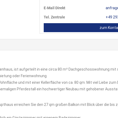
E-Mail Direkt
anfrag
Tel. Zentrale
+49 29
zum Konta
ienhaus, ist aufgeteilt in eine circa 80 m² Dachgeschosswohnung mit
mietung oder Ferienwohnung.
nfläche und mit einer Kellerfläche von ca. 80 qm. Mit viel Liebe zum 
emaligen Pferdestall ein hochwertiger Neubau mit gehobener Ausstatt
thaus erreichen Sie den 27 qm großen Balkon mit Blick über die bis
lich ein Gästezimmer mit eigenem Badezimmer.