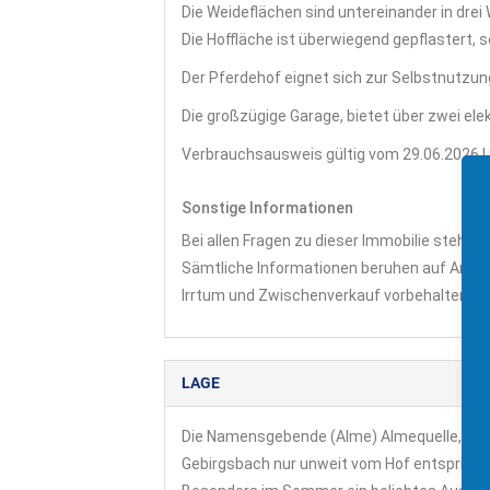
Die Weideflächen sind untereinander in drei
Die Hoffläche ist überwiegend gepflastert, 
Der Pferdehof eignet sich zur Selbstnutzung
Die großzügige Garage, bietet über zwei elek
Verbrauchsausweis gültig vom 29.06.2026 | 9
Sonstige Informationen
Bei allen Fragen zu dieser Immobilie stehen 
Sämtliche Informationen beruhen auf Anga
Irrtum und Zwischenverkauf vorbehalten.
LAGE
Die Namensgebende (Alme) Almequelle, die i
Gebirgsbach nur unweit vom Hof entspringt 