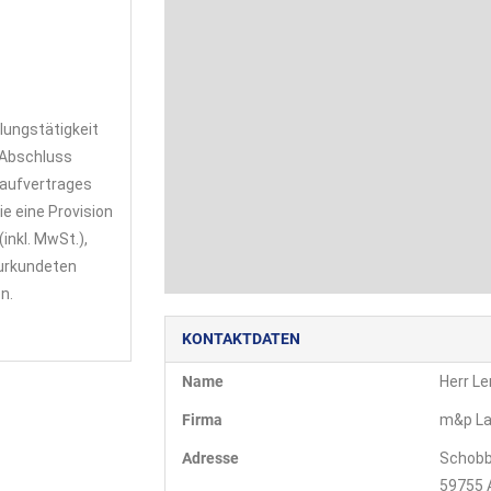
lungstätigkeit
 Abschluss
aufvertrages
ie eine Provision
(inkl. MwSt.),
urkundeten
n.
KONTAKTDATEN
Name
Herr L
Firma
m&p La
Adresse
Schobb
59755