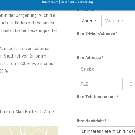
gsziel. Neben dem barocken
Impressum
|
Datenschutzerklärung
ert, entstanden mehrere
Ihr Name *
en in der Umgebung. Auch die
auch, Hofläden mit regionalen
Filialen bieten Lebensqualität
Ihre E-Mail-Adresse *
lmquelle, ist von seltener
n Stadtteil von Brilon im
Ihre Adresse *
hat circa 1700 Einwohner auf
59 %.
Ihre Telefonnummer *
hule ca. 3km Entfernt (Alme)
Ihre Nachricht *