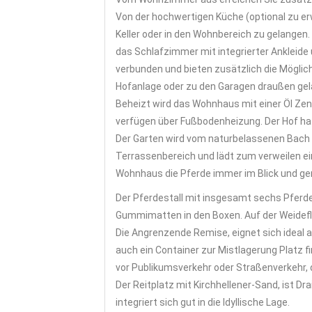
Von der hochwertigen Küche (optional zu er
Keller oder in den Wohnbereich zu gelangen. 
das Schlafzimmer mit integrierter Ankleide 
verbunden und bieten zusätzlich die Möglich
Hofanlage oder zu den Garagen draußen gel
Beheizt wird das Wohnhaus mit einer Öl Zen
verfügen über Fußbodenheizung. Der Hof hat
Der Garten wird vom naturbelassenen Bach b
Terrassenbereich und lädt zum verweilen ein
Wohnhaus die Pferde immer im Blick und ge
Der Pferdestall mit insgesamt sechs Pfer
Gummimatten in den Boxen. Auf der Weideflä
Die Angrenzende Remise, eignet sich ideal a
auch ein Container zur Mistlagerung Platz f
vor Publikumsverkehr oder Straßenverkehr, d
Der Reitplatz mit Kirchhellener-Sand, ist Dr
integriert sich gut in die Idyllische Lage.