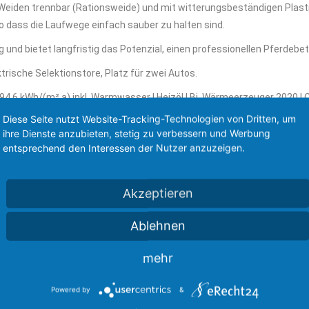
 Weiden trennbar (Rationsweide) und mit witterungsbeständigen Plasti
so dass die Laufwege einfach sauber zu halten sind.
 und bietet langfristig das Potenzial, einen professionellen Pferdebet
trische Selektionstore, Platz für zwei Autos.
4,6 kWh/(m².a) inkl. Warmwasser | Heizöl | Bj. Wärmeerzeuger 2020 | 
Diese Seite nutzt Website-Tracking-Technologien von Dritten, um
ihre Dienste anzubieten, stetig zu verbessern und Werbung
entsprechend den Interessen der Nutzer anzuzeigen.
wir Ihnen gerne beratend zur Seite.
ben des Verkäufers.
Akzeptieren
Ablehnen
DIREKTANFRAGE
mehr
n 320 m ü. HNH als
Ihre Firma
Powered by
&
und in die Lippe mündet.