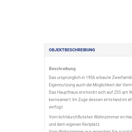
OBJEKT­BESCHREIBUNG
Beschreibung
Das ursprünglich in 1956 erbaute Zweifamil
Eigennutzung auch die Möglichkeit der Ver
Das Haupthaus erstreckt sich auf 255 qm Woh
kernsaniert. Im Zuge dessen entstand im eh
einfügt.
Vom lichtdurchfluteten Wohnzimmer im Haup
und dem eigenen Reitplatz.
Vom Wohnzimmer aus erreichen Sie zusätz