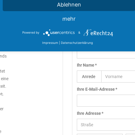
Ablehnen
mehr
DIREKTANFRAGE
Powered by
&
Ihre Firma
Impressum
|
Datenschutzerklärung
 zu
ands
Ihr Name *
tet
 eine
eit.
Ihre E-Mail-Adresse *
e,
er
Ihre Adresse *
e