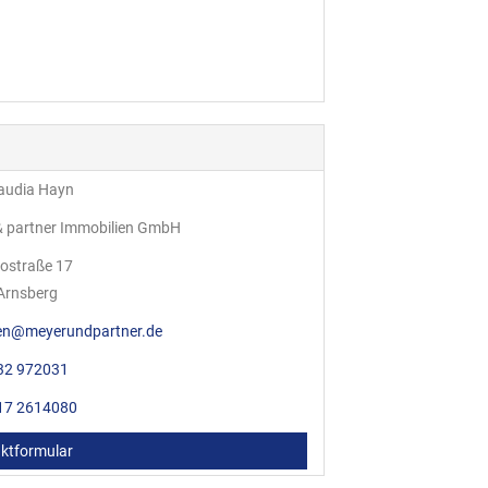
laudia Hayn
& partner Immobilien GmbH
ostraße 17
Arnsberg
en@meyerundpartner.de
32 972031
17 2614080
ktformular