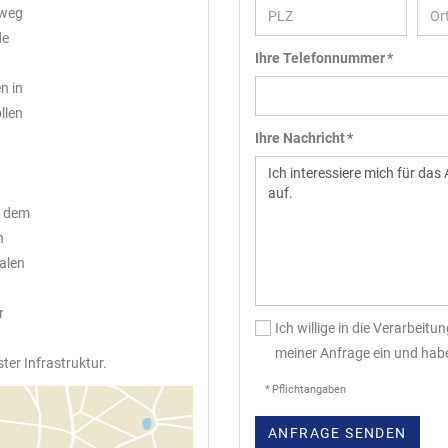
rweg
de
Ihre Telefonnummer *
n in
llen
Ihre Nachricht *
t dem
n
alen
r
Ich willige in die Verarbei
meiner Anfrage ein und hab
er Infrastruktur.
* Pflichtangaben
ANFRAGE SENDEN