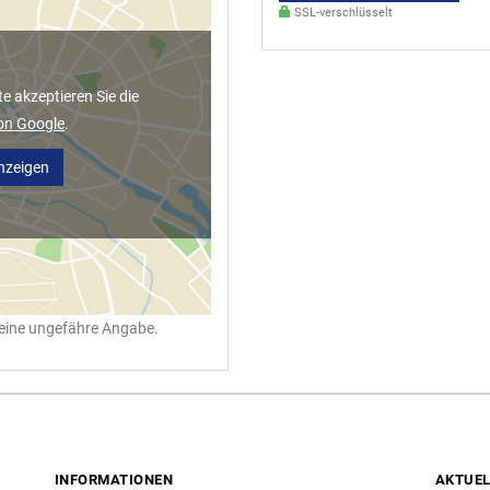
SSL-verschlüsselt
 akzeptieren Sie die
on Google
.
nzeigen
r eine ungefähre Angabe.
INFORMATIONEN
AKTUEL