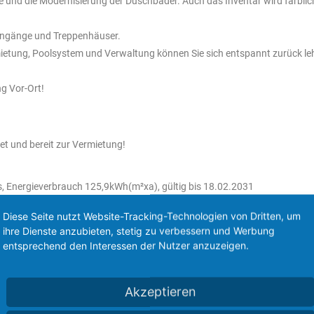
e und die Modernisierung der Duschbäder. Auch das Inventar wird farbli
Eingänge und Treppenhäuser.
ietung, Poolsystem und Verwaltung können Sie sich entspannt zurück le
ng Vor-Ort!
et und bereit zur Vermietung!
, Energieverbrauch 125,9kWh(m²xa), gültig bis 18.02.2031
Diese Seite nutzt Website-Tracking-Technologien von Dritten, um
, Energieverbrauch 126,0kWh(m²xa), gültig bis 18.02.2031
ihre Dienste anzubieten, stetig zu verbessern und Werbung
entsprechend den Interessen der Nutzer anzuzeigen.
r Ihnen gerne beratend zur Seite.
Akzeptieren
n des Verkäufers.