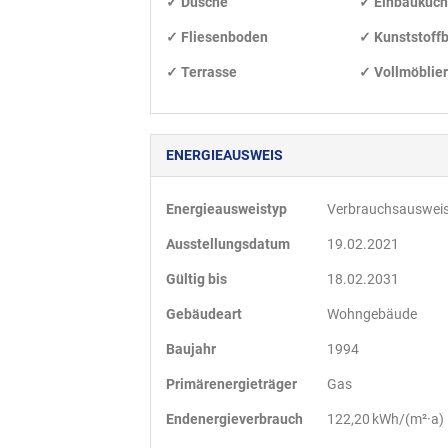
✓ Dusche
✓ Einbauküc
✓ Fliesenboden
✓ Kunststoff
✓ Terrasse
✓ Vollmöblier
ENERGIEAUSWEIS
Energieausweistyp
Verbrauchs­auswei
Ausstellungsdatum
19.02.2021
Gültig bis
18.02.2031
Gebäudeart
Wohngebäude
Baujahr
1994
Primärenergieträger
Gas
Endenergie­verbrauch
122,20 kWh/(m²·a)