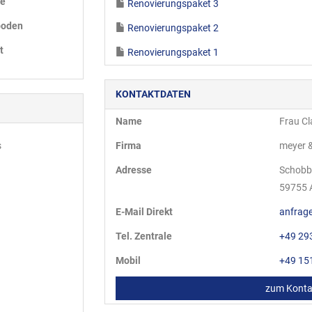
he
Renovierungspaket 3
boden
Renovierungspaket 2
t
Renovierungspaket 1
KONTAKTDATEN
Name
Frau C
Firma
meyer 
s
Adresse
Schobb
59755
E-Mail Direkt
anfrag
Tel. Zentrale
+49 29
Mobil
+49 15
zum Konta