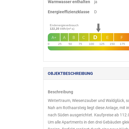
Warmwasser enthalten
ja
Energie­effizienz­klasse
D
Endenergieverbrauch
122,20
kWh/(m²·a)
D
A+
A
B
C
E
F
0
25
50
75
100
125
150
175
OBJEKT­BESCHREIBUNG
Beschreibung
Wintertraum, Wiesenzauber und Waldglück, so 
Nah am Rothaarsteig liegt diese Anlage, mit 
nach Süden ausgerichtet. Kaufpreise ab 112.
Um alle Apartments in den drei Gebäuden gle